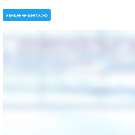
авиценна-центр.рф